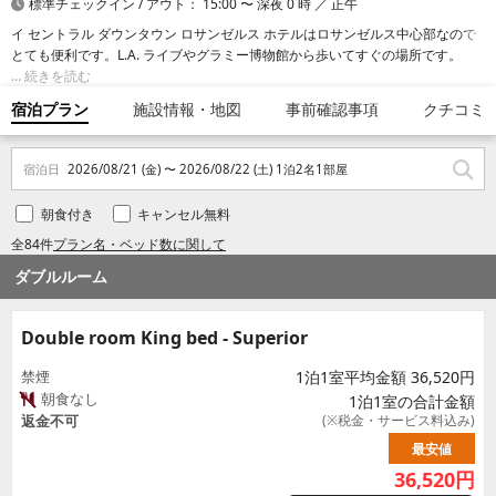
標準チェックイン / アウト： 15:00 〜 深夜 0 時 ／ 正午
イ セントラル ダウンタウン ロサンゼルス ホテルはロサンゼルス中心部なので
とても便利です。L.A. ライブやグラミー博物館から歩いてすぐの場所です。 こ
のブティックホテルは、クリプト ドットコム アリーナまで 0.2 km、ピーコッ
続きを読む
クシアターまで 0.4 km の場所にあります。
宿泊プラン
施設情報・地図
事前確認事項
クチコミ
宿泊日
2026/08/21 (金) 〜 2026/08/22 (土) 1泊2名1部屋
朝食付き
キャンセル無料
全84件
プラン名・ベッド数に関して
ダブルルーム
Double room King bed - Superior
禁煙
1泊1室平均金額 36,520円
朝食なし
1泊1室の合計金額
返金不可
(※税金・サービス料込み)
最安値
36,520
円