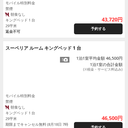
モバイル特別料金
禁煙
朝食なし
43,720
円
キングベッド 1 台
29平米
予約する
返金不可
スーペリア ルーム キングベッド 1 台
1泊1室平均金額 46,500円
5
1泊1室の合計金額
(※税金・サービス料込み)
モバイル特別料金
禁煙
朝食なし
キングベッド 1 台
46,500
円
29平米
期限までキャンセル無料 (8月18日 7時
予約する