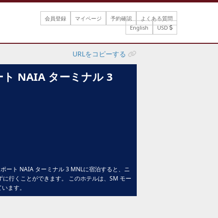
会員登録
マイページ
予約確認
よくある質問
English
USD
URLをコピーする
 NAIA ターミナル 3
ポート NAIA ターミナル 3 MNLに宿泊すると、ニ
ずに行くことができます。 このホテルは、SM モー
しています。