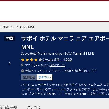
NAIA ターミナル 3 MNL
サボイ ホテル マニラ ニア エアポート
91
MNL
Savoy Hotel Manila near Airport NAIA Terminal 3 MNL
クチコミ評価： 4.20/5
マニラ(フィリピン)
周辺マップ
標準チェックイン / アウト： 15:00 〜 深夜 0 時 ／ 正午
空港送迎
無料Wi-Fi
パサイ (ニューポートシティ) にあるサボイ ホテル マニラ ニア エア
ューポート モールやフォート ボニファシオまで車で 5 分とかから
ル オブ アジアまで 4.5 km、マニラ湾まで 5.4 km の場所に位置
事前確認事項
クチコミ