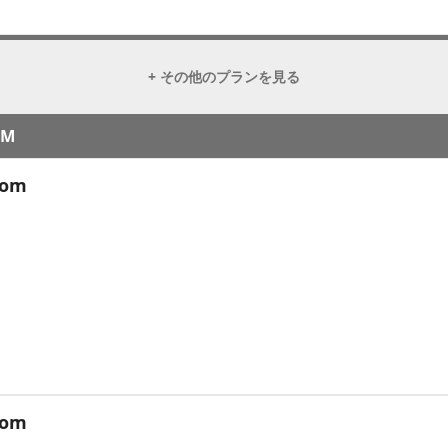
+ その他のプランを見る
OM
oom
oom