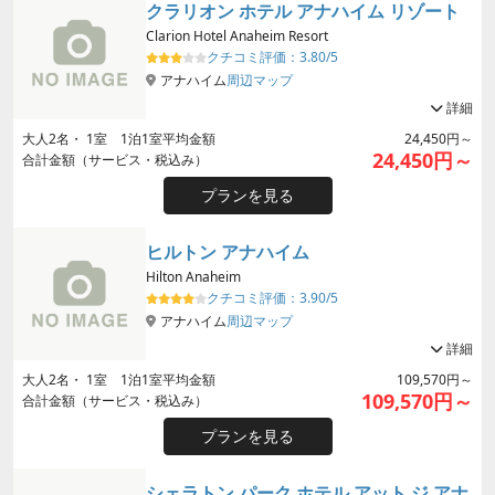
クラリオン ホテル アナハイム リゾート
Clarion Hotel Anaheim Resort
クチコミ評価：
3.80/5
アナハイム
周辺マップ
詳細
大人
2
名・
1
室 1泊1室平均金額
24,450円～
24,450円～
合計金額（サービス・税込み）
プランを見る
ヒルトン アナハイム
Hilton Anaheim
クチコミ評価：
3.90/5
アナハイム
周辺マップ
詳細
大人
2
名・
1
室 1泊1室平均金額
109,570円～
109,570円～
合計金額（サービス・税込み）
プランを見る
シェラトン パーク ホテル アット ジ アナ