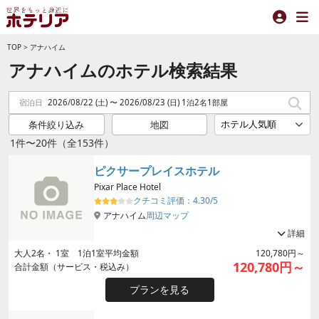
TOP
>
アナハイム
アナハイムのホテル検索結果
宿泊日
2026/08/22 (土) 〜 2026/08/23 (日) 1泊2名1部屋
条件絞り込み
地図
1件〜20件（全153件）
ピクサープレイスホテル
Pixar Place Hotel
クチコミ評価：
4.30/5
アナハイム
周辺マップ
詳細
大人
2
名・
1
室 1泊1室平均金額
120,780円～
120,780円～
合計金額（サービス・税込み）
プランを見る