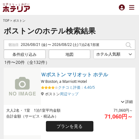
TOP
>
ボストン
ボストンのホテル検索結果
宿泊日
2026/08/21 (金) 〜 2026/08/22 (土) 1泊2名1部屋
条件絞り込み
地図
1件〜20件（全132件）
Ｗボストン マリオット ホテル
W Boston, a Marriott Hotel
クチコミ評価：
4.40/5
ボストン
周辺マップ
詳細
大人
2
名・
1
室 1泊1室平均金額
71,060円～
71,060円～
合計金額（サービス・税込み）
プランを見る