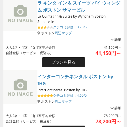
ラ キンタ イン & スイーツ バイ ウィンダ
ム ボストン サマービル
La Quinta Inn & Suites by Wyndham Boston
Somerville
クチコミ評価：
3.70/5
ボストン
周辺マップ
詳細
大人
2
名・
1
室 1泊1室平均金額
41,150円～
41,150円～
合計金額（サービス・税込み）
プランを見る
インターコンチネンタル ボストン by
IHG
InterContinental Boston by IHG
クチコミ評価：
4.60/5
ボストン
周辺マップ
詳細
大人
2
名・
1
室 1泊1室平均金額
78,200円～
78,200円～
合計金額（サービス・税込み）