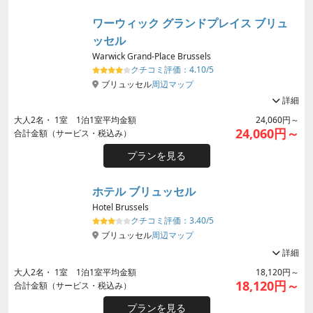
ワーウィック グランドプレイス ブリュ
ッセル
Warwick Grand-Place Brussels
クチコミ評価：
4.10/5
ブリュッセル
周辺マップ
詳細
大人
2
名・
1
室 1泊1室平均金額
24,060円～
24,060円～
合計金額（サービス・税込み）
プランを見る
ホテル ブリュッセル
Hotel Brussels
クチコミ評価：
3.40/5
ブリュッセル
周辺マップ
詳細
大人
2
名・
1
室 1泊1室平均金額
18,120円～
18,120円～
合計金額（サービス・税込み）
プランを見る