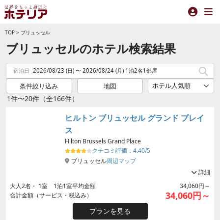
TOP
>
ブリュッセル
ブリュッセルのホテル検索結果
宿泊日
2026/08/23 (日) 〜 2026/08/24 (月) 1泊2名1部屋
条件絞り込み
地図
1件〜20件（全166件）
ヒルトン ブリュッセル グランド プレイ
ス
Hilton Brussels Grand Place
クチコミ評価：
4.40/5
ブリュッセル
周辺マップ
詳細
大人
2
名・
1
室 1泊1室平均金額
34,060円～
34,060円～
合計金額（サービス・税込み）
プランを見る