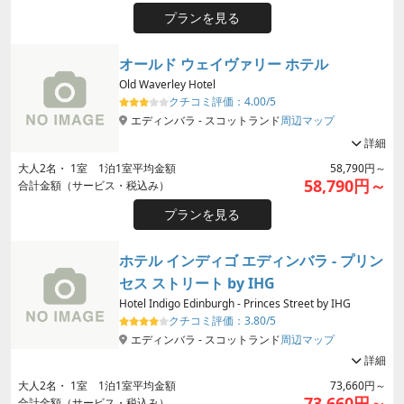
プランを見る
オールド ウェイヴァリー ホテル
Old Waverley Hotel
クチコミ評価：
4.00/5
エディンバラ - スコットランド
周辺マップ
詳細
大人
2
名・
1
室 1泊1室平均金額
58,790円～
58,790円～
合計金額（サービス・税込み）
プランを見る
ホテル インディゴ エディンバラ - プリン
セス ストリート by IHG
Hotel Indigo Edinburgh - Princes Street by IHG
クチコミ評価：
3.80/5
エディンバラ - スコットランド
周辺マップ
詳細
大人
2
名・
1
室 1泊1室平均金額
73,660円～
73,660円～
合計金額（サービス・税込み）