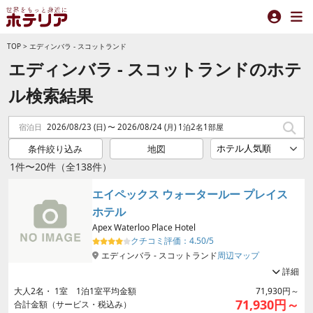
TOP
>
エディンバラ - スコットランド
エディンバラ - スコットランドのホテ
ル検索結果
宿泊日
2026/08/23 (日) 〜 2026/08/24 (月) 1泊2名1部屋
条件絞り込み
地図
1件〜20件（全138件）
エイペックス ウォータールー プレイス
ホテル
Apex Waterloo Place Hotel
クチコミ評価：
4.50/5
エディンバラ - スコットランド
周辺マップ
詳細
大人
2
名・
1
室 1泊1室平均金額
71,930円～
71,930円～
合計金額（サービス・税込み）