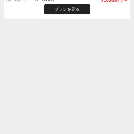
プランを見る
レオナルドロイヤルホテルエジンバラ
Leonardo Royal Hotel Edinburgh
クチコミ評価：
4.20/5
エディンバラ - スコットランド
周辺マップ
詳細
大人
2
名・
1
室 1泊1室平均金額
60,330円～
60,330円～
合計金額（サービス・税込み）
プランを見る
コートヤード・エジンバラ
Courtyard by Marriott Edinburgh
クチコミ評価：
4.30/5
エディンバラ - スコットランド
周辺マップ
詳細
大人
2
名・
1
室 1泊1室平均金額
82,140円～
82,140円～
合計金額（サービス・税込み）