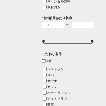
キャンセル無料
朝食付き
1泊1部屋あたり料金
〜
こだわり条件
設備
ー
レストラン
スパ
サウナ
カジノ
バー・ラウンジ
ナイトクラブ
売店