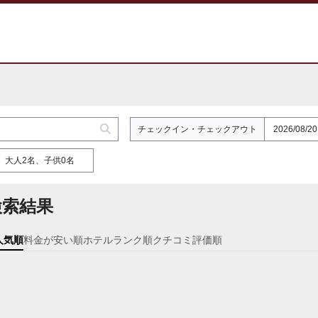
チェックイン
・
チェックアウト
大人2名、子供0名
検索結果
人気順
料金が安い順
ホテルランク順
クチコミ評価順