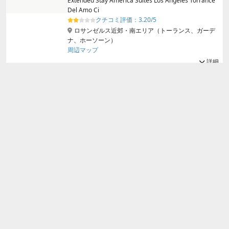
Extended Stay America Suites Los Angeles Torrance
Del Amo Ci
クチコミ評価：
3.20/5
ロサンゼルス近郊・南エリア（トーランス、ガーデ
ナ、ホーソーン）
周辺マップ
詳細
大人
2
名・
1
室 1泊1室平均金額
23,420円～
23,420円～
合計金額（サービス・税込み）
プランを見る
ザ ルム ホテル ロサンゼルス スタジアム
ディストリクト
The Lum Hotel Los Angeles Stadium District
クチコミ評価：
3.90/5
ロサンゼルス近郊・南エリア（トーランス、ガーデ
ナ、ホーソーン）
周辺マップ
詳細
大人
2
名・
1
室 1泊1室平均金額
44,940円～
44,940円～
合計金額（サービス・税込み）