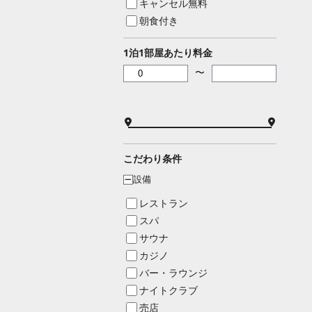
キャンセル無料
朝食付き
1泊1部屋あたり料金
〜
こだわり条件
設備
ー
レストラン
スパ
サウナ
カジノ
バー・ラウンジ
ナイトクラブ
売店