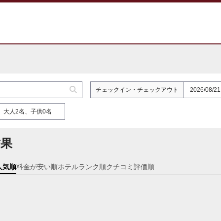
チェックイン
・
チェックアウト
大人2名、子供0名
結果
人気順
料金が安い順
ホテルランク順
クチコミ評価順