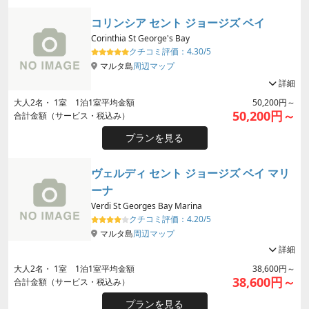
コリンシア セント ジョージズ ベイ
Corinthia St George's Bay
クチコミ評価：
4.30/5
マルタ島
周辺マップ
詳細
大人
2
名・
1
室 1泊1室平均金額
50,200円～
50,200円～
合計金額（サービス・税込み）
プランを見る
ヴェルディ セント ジョージズ ベイ マリ
ーナ
Verdi St Georges Bay Marina
クチコミ評価：
4.20/5
マルタ島
周辺マップ
詳細
大人
2
名・
1
室 1泊1室平均金額
38,600円～
38,600円～
合計金額（サービス・税込み）
プランを見る