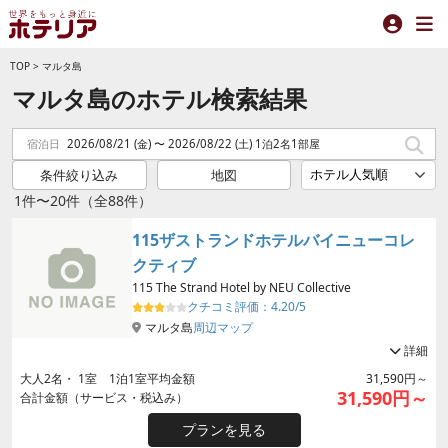
TOP
>
マルタ島
マルタ島のホテル検索結果
宿泊日
2026/08/21 (金) 〜 2026/08/22 (土) 1泊2名1部屋
条件絞り込み
地図
1件〜20件（全88件）
115ザストランドホテルバイニューコレ
クティブ
115 The Strand Hotel by NEU Collective
クチコミ評価：
4.20/5
マルタ島
周辺マップ
詳細
大人
2
名・
1
室 1泊1室平均金額
31,590円～
31,590円～
合計金額（サービス・税込み）
プランを見る