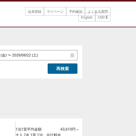
会員登録
マイページ
予約確認
よくある質問
English
USD
再検索
1泊1室平均金額
43,610円～
大人 2名 1室 1泊 合計料金