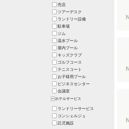
売店
ツアーデスク
ランドリー設備
駐車場
ジム
温水プール
屋内プール
キッズクラブ
ゴルフコース
テニスコート
お子様用プール
ビジネスセンター
会議室
ホテルサービス
ー
ランドリーサービス
コンシェルジュ
託児施設