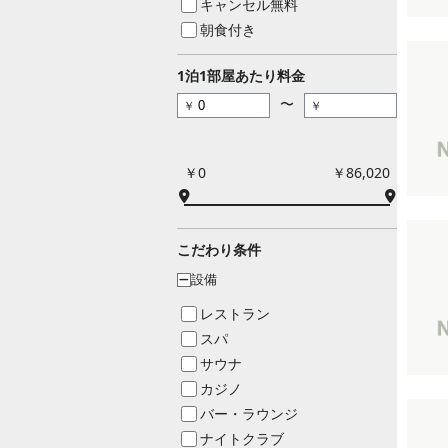
キャンセル無料
朝食付き
1泊1部屋あたり料金
〜
￥
￥
￥0
￥86,020
こだわり条件
設備
ー
レストラン
スパ
サウナ
カジノ
バー・ラウンジ
ナイトクラブ