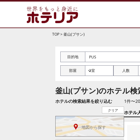
TOP
>
釜山(プサン)
目的地
部屋
人数
釜山(プサン)のホテル検
ホテルの検索結果を絞り込む
1件〜2
クリア
ホテル
地図から探す