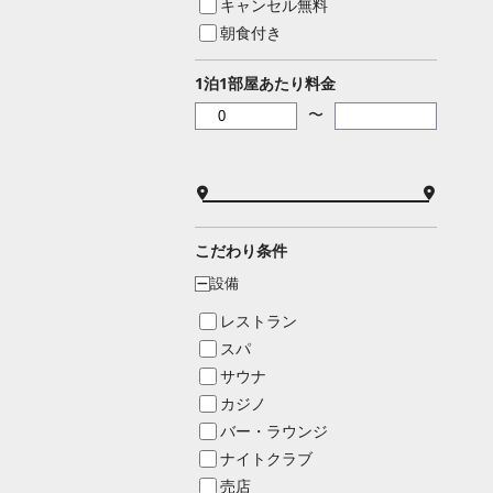
キャンセル無料
朝食付き
1泊1部屋あたり料金
〜
こだわり条件
設備
ー
レストラン
スパ
サウナ
カジノ
バー・ラウンジ
ナイトクラブ
売店