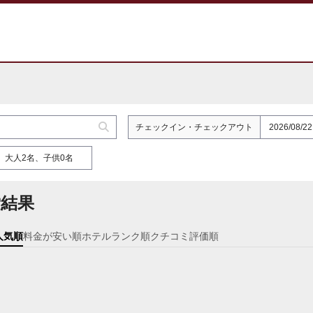
チェックイン
・
チェックアウト
大人2名、子供0名
結果
人気順
料金が安い順
ホテルランク順
クチコミ評価順