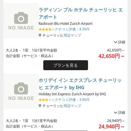
ラディソン ブル ホテル チューリッヒ エ
アポート
Radisson Blu Hotel Zurich Airport
クチコミ評価：
4.30/5
チューリッヒ
周辺マップ
詳細
大人
2
名・
1
室 1泊1室平均金額
42,650円～
42,650円～
合計金額（サービス・税込み）
プランを見る
ホリデイ イン エクスプレス チューリッ
ヒ エアポート by IHG
Holiday Inn Express Zurich Airport by IHG
クチコミ評価：
3.90/5
チューリッヒ
周辺マップ
詳細
大人
2
名・
1
室 1泊1室平均金額
24,940円～
24,940円～
合計金額（サービス・税込み）