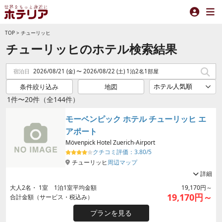
TOP
>
チューリッヒ
チューリッヒのホテル検索結果
宿泊日
2026/08/21 (金) 〜 2026/08/22 (土) 1泊2名1部屋
条件絞り込み
地図
1件〜20件（全144件）
モーベンピック ホテル チューリッヒ エ
アポート
Mövenpick Hotel Zuerich-Airport
クチコミ評価：
3.80/5
チューリッヒ
周辺マップ
詳細
大人
2
名・
1
室 1泊1室平均金額
19,170円～
19,170円～
合計金額（サービス・税込み）
プランを見る