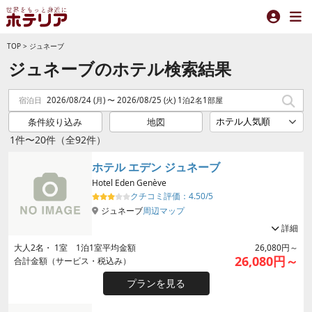
TOP
>
ジュネーブ
ジュネーブのホテル検索結果
宿泊日
2026/08/24 (月) 〜 2026/08/25 (火) 1泊2名1部屋
条件絞り込み
地図
1件〜20件（全92件）
ホテル エデン ジュネーブ
Hotel Eden Genève
クチコミ評価：
4.50/5
ジュネーブ
周辺マップ
詳細
大人
2
名・
1
室 1泊1室平均金額
26,080円～
26,080円～
合計金額（サービス・税込み）
プランを見る