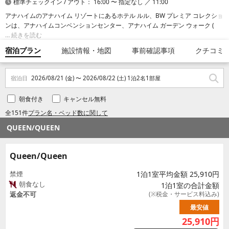
標準チェックイン / アウト： 16:00 〜 指定なし ／ 11:00
アナハイムのアナハイム リゾートにあるホテル ルル、BW プレミア コレクショ
ンは、アナハイムコンベンションセンター、アナハイム ガーデン ウォーク (シ
ョッピング センター)まで歩いて 10 分です。 このホテルは、ダウンタウン デ
続きを読む
ィズニー地区まで 1.1 km、ディズニー カリフォルニア アドベンチャー パーク
宿泊プラン
施設情報・地図
事前確認事項
クチコミ
まで 1.6 km の場所にあります。
宿泊日
2026/08/21 (金) 〜 2026/08/22 (土) 1泊2名1部屋
朝食付き
キャンセル無料
全151件
プラン名・ベッド数に関して
QUEEN/QUEEN
Queen/Queen
禁煙
1泊1室平均金額 25,910円
朝食なし
1泊1室の合計金額
返金不可
(※税金・サービス料込み)
最安値
25,910
円