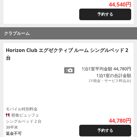
44,540
円
予約する
クラブルーム
Horizon Club エグゼクティブ ルーム シングルベッド 2
台
1泊1室平均金額 44,780円
5
1泊1室の合計金額
(※税金・サービス料込み)
モバイル特別料金
朝食ビュッフェ
44,780
円
シングルベッド 2 台
39平米
予約する
返金不可