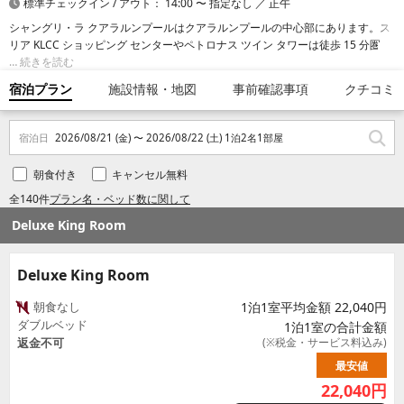
標準チェックイン / アウト： 14:00 〜 指定なし ／ 正午
シャングリ・ラ クアラルンプールはクアラルンプールの中心部にあります。ス
リア KLCC ショッピング センターやペトロナス ツイン タワーは徒歩 15 分圏内
です。 このファミリー向けホテルは、パビリオン クアラルンプールまで 1.2
続きを読む
km、クアラルンプール コンベンション センターまで 0.9 km です。
宿泊プラン
施設情報・地図
事前確認事項
クチコミ
宿泊日
2026/08/21 (金) 〜 2026/08/22 (土) 1泊2名1部屋
朝食付き
キャンセル無料
全140件
プラン名・ベッド数に関して
Deluxe King Room
Deluxe King Room
朝食なし
1泊1室平均金額 22,040円
ダブルベッド
1泊1室の合計金額
返金不可
(※税金・サービス料込み)
最安値
22,040
円