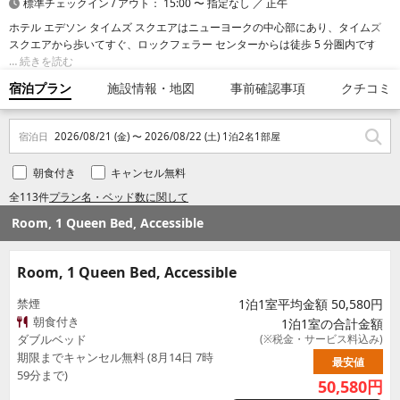
標準チェックイン / アウト： 15:00 〜 指定なし ／ 正午
ホテル エデソン タイムズ スクエアはニューヨークの中心部にあり、タイムズ
スクエアから歩いてすぐ、ロックフェラー センターからは徒歩 5 分圏内です。
このホテルは、ラジオ シティ ミュージック ホールまで 1 km、セントラル パー
続きを読む
クまで 1.2 km の場所に位置しています。
宿泊プラン
施設情報・地図
事前確認事項
クチコミ
宿泊日
2026/08/21 (金) 〜 2026/08/22 (土) 1泊2名1部屋
朝食付き
キャンセル無料
全113件
プラン名・ベッド数に関して
Room, 1 Queen Bed, Accessible
Room, 1 Queen Bed, Accessible
禁煙
1泊1室平均金額 50,580円
朝食付き
1泊1室の合計金額
ダブルベッド
(※税金・サービス料込み)
期限までキャンセル無料 (8月14日 7時
最安値
59分まで)
50,580
円